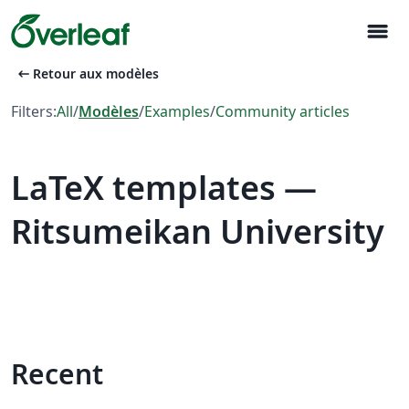
menu
arrow_left_alt
Retour aux modèles
Filters:
All
/
Modèles
/
Examples
/
Community articles
LaTeX templates —
Ritsumeikan University
Recent