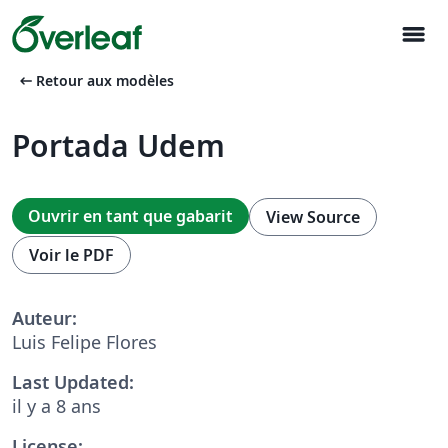
menu
arrow_left_alt
Retour aux modèles
Portada Udem
Ouvrir en tant que gabarit
View Source
Voir le PDF
Auteur:
Luis Felipe Flores
Last Updated:
il y a 8 ans
License: