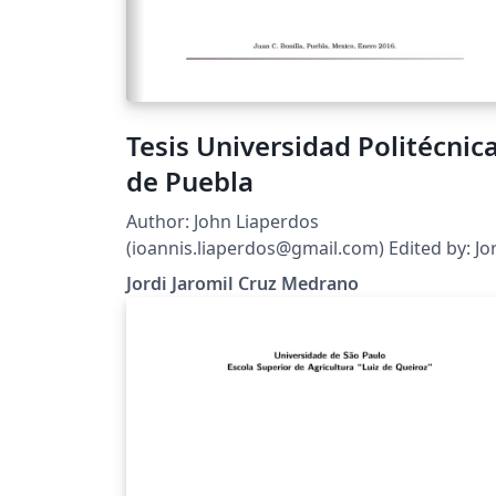
Tesis Universidad Politécnic
de Puebla
Author: John Liaperdos
(ioannis.liaperdos@gmail.com) Edited by: Jo
Jaromil Cruz-
Jordi Jaromil Cruz Medrano
Medrano(jordi.cruz@uppuebla.edu.mx)