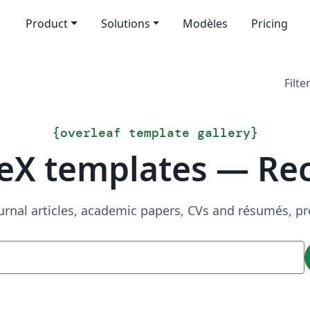
Product
Solutions
Modèles
Pricing
Filte
{
overleaf template gallery
}
eX templates — Re
urnal articles, academic papers, CVs and résumés, p
Recherche