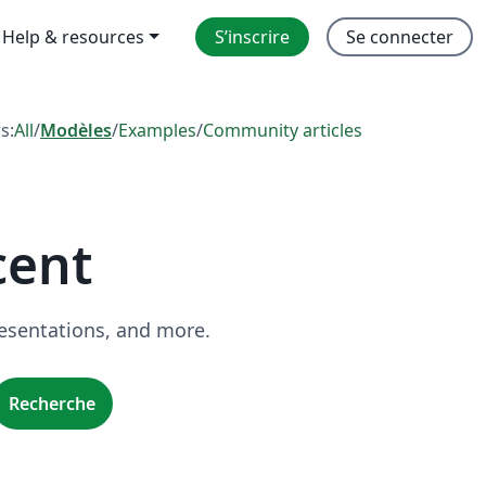
Help & resources
S’inscrire
Se connecter
rs:
All
/
Modèles
/
Examples
/
Community articles
cent
resentations, and more.
Recherche