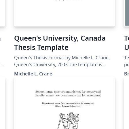
a
Queen's University, Canada
T
Thesis Template
U
Queen's Thesis Format by Michelle L. Crane,
T
rdi
Queen's University, 2003 The template is
po
publicly available for downloading from the
al
Michelle L. Crane
Br
following link:
de
http://sites.cs.queensu.ca/gradseries/help/do
ma
c_writing/thesistemplate/thesisTemplate.htm
ac
pa