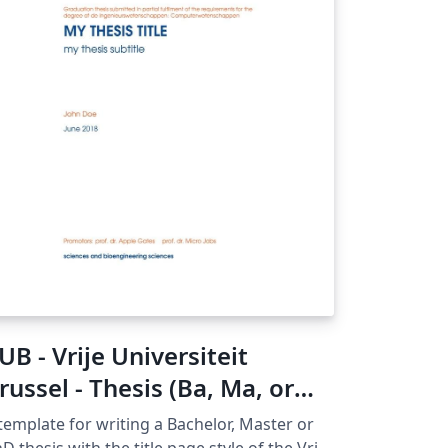
UB - Vrije Universiteit
russel - Thesis (Ba, Ma, or
hD)
template for writing a Bachelor, Master or
D thesis with the title page style of the Vrije