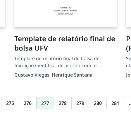
Template de relatório final de
P
bolsa UFV
(
Template de relatório final de bolsa de
Se
Iniciação Científica, de acordo com os
el
padrões da Universidade Federal de Viçosa,
Gustavo Viegas, Henrique Santana
Jo
campus Florestal.
275
276
277
278
279
280
281