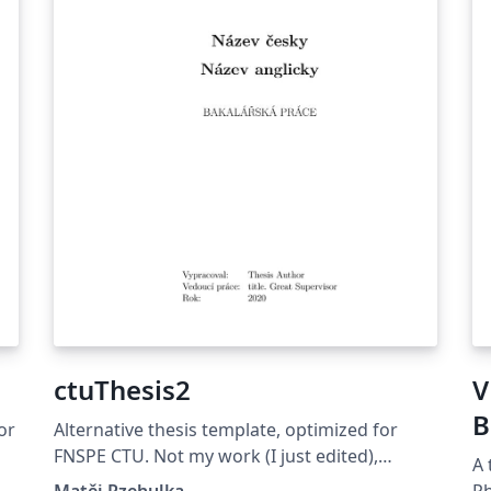
ctuThesis2
V
B
or
Alternative thesis template, optimized for
P
FNSPE CTU. Not my work (I just edited),
A 
se
original is from FNSPE CTU. Updated version
Matěj Rzehulka
Ph