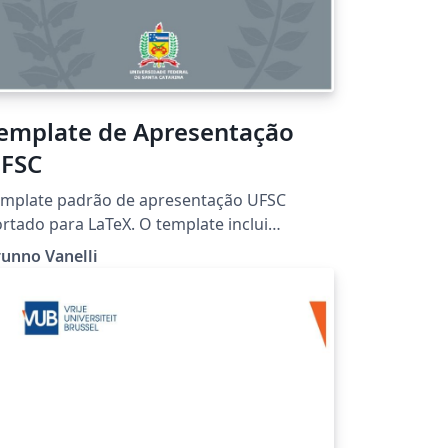
emplate de Apresentação
FSC
emplate padrão de apresentação UFSC
rtado para LaTeX. O template inclui
gumas configurações de uso como inserção
unno Vanelli
 imagens, equações e colunas duplas. Para
is informações e obter o template em PPT,
esse: http://identidade.ufsc.br/modelos-
ra-apresentacoes/