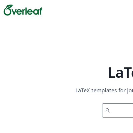
LaT
LaTeX templates for jo
search