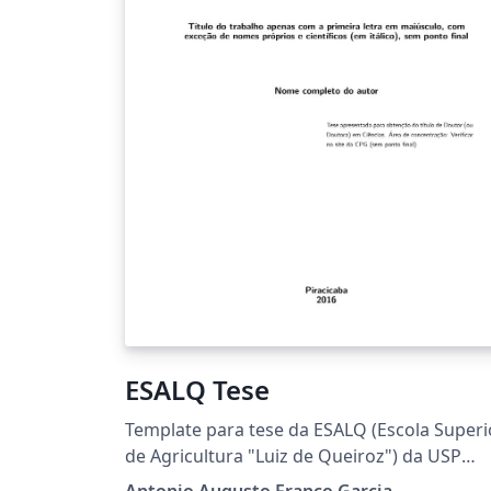
ESALQ Tese
Template para tese da ESALQ (Escola Superi
de Agricultura "Luiz de Queiroz") da USP
(Universidade de São Paulo). Esse template 
Antonio Augusto Franco Garcia