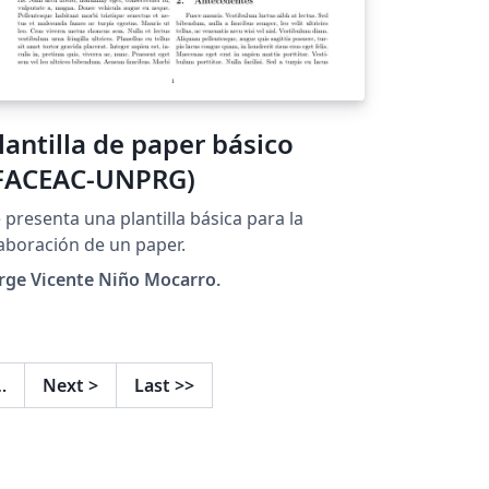
lantilla de paper básico
FACEAC-UNPRG)
 presenta una plantilla básica para la
aboración de un paper.
rge Vicente Niño Mocarro.
…
Next
>
Last
>>