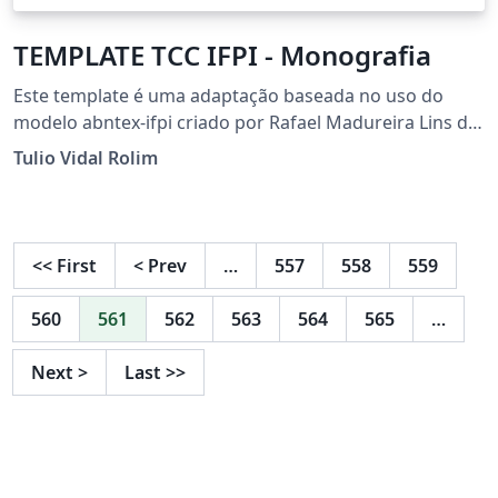
TEMPLATE TCC IFPI - Monografia
Este template é uma adaptação baseada no uso do
modelo abntex-ifpi criado por Rafael Madureira Lins de
Araújo. Essa versão foi atualizada tendo como
Tulio Vidal Rolim
referência o modelo para monografia disponibilizado
no site do IFPI e o Manual de Normalização de
Trabalhos Acadêmicos do IFPI - 2022. Além disso foram
incluídas adequações e correções para o devido
<<
First
<
Prev
…
557
558
559
funcionamento aqui no OverLeaf, referências, inserção
da citação direta e outras estilizações também
560
561
562
563
564
565
…
necessárias. Para contato ou sugestões:
tulio.vidal@ifpi.edu.br (Prof. Tulio Vidal - Campus
Next
>
Last
>>
Corrente)