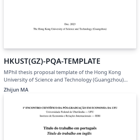
HKUST(GZ)-PQA-TEMPLATE
MPhil thesis proposal template of the Hong Kong
University of Science and Technology (Guangzhou)
following the Guidelines on PQA published by the
Zhijun MA
University.