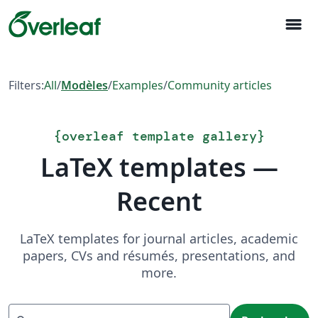
menu
Filters:
All
/
Modèles
/
Examples
/
Community articles
{
overleaf template gallery
}
LaTeX templates —
Recent
LaTeX templates for journal articles, academic
papers, CVs and résumés, presentations, and
more.
Recherche