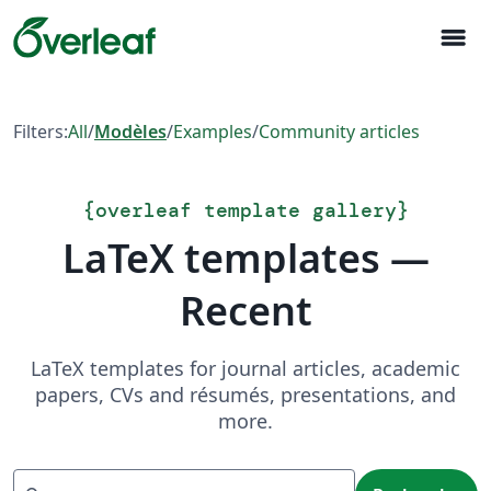
menu
Filters:
All
/
Modèles
/
Examples
/
Community articles
{
overleaf template gallery
}
LaTeX templates —
Recent
LaTeX templates for journal articles, academic
papers, CVs and résumés, presentations, and
more.
Recherche