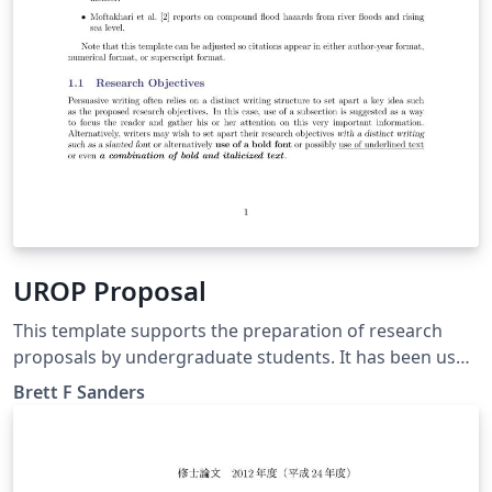
UROP Proposal
This template supports the preparation of research
proposals by undergraduate students. It has been used
at UC Irvine extensively but could easily be edited to
Brett F Sanders
support needs at other institutions.