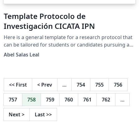
Template Protocolo de
Investigación CICATA IPN
Here is a general template for a research protocol that
can be tailored for students or candidates pursuing a
master's or PhD at CICATA (Centro de Investigación en
Abel Salas Leal
Ciencia Aplicada y Tecnología Avanzada), part of the IPN
(Instituto Politécnico Nacional).
<<
First
<
Prev
…
754
755
756
757
758
759
760
761
762
…
Next
>
Last
>>