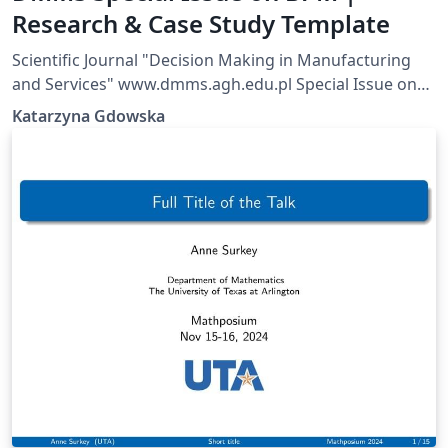
Research & Case Study Template
Scientific Journal "Decision Making in Manufacturing
and Services" www.dmms.agh.edu.pl Special Issue on
BPM | Research &amp; Case Study Template
Katarzyna Gdowska