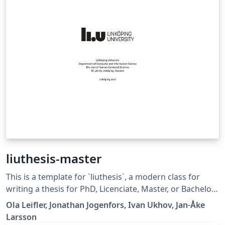
liuthesis-master
This is a template for `liuthesis`, a modern class for
writing a thesis for PhD, Licenciate, Master, or Bachelor
(plus some more) at Linköping University (LiU) in
Ola Leifler, Jonathan Jogenfors, Ivan Ukhov, Jan-Åke
Sweden. The version in the gallery is submitted
Larsson
20230118. The latest version can always be found on