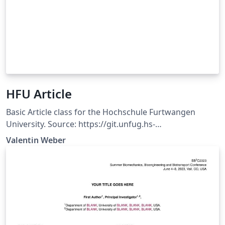
HFU Article
Basic Article class for the Hochschule Furtwangen
University. Source: https://git.unfug.hs-
furtwangen.de/weva/hfu-article
Valentin Weber