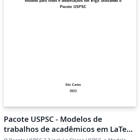
Pacote USPSC - Modelos de
trabalhos de acadêmicos em LaTeX-
versão 3.2 (Campus USP de São