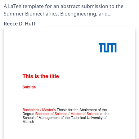
A LaTeX template for an abstract submission to the
Summer Biomechanics, Bioengineering, and
Biotransport Conference. This template is adapted
Reece D. Huff
from the ASME LaTeX conference template. Please see
the original implementation at
https://ctan.org/pkg/asmeconf for details about the
license and contributors.