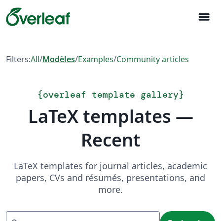
menu
Filters:
All
/
Modèles
/
Examples
/
Community articles
{
overleaf template gallery
}
LaTeX templates —
Recent
LaTeX templates for journal articles, academic
papers, CVs and résumés, presentations, and
more.
Recherche