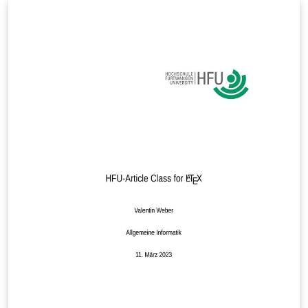
GitLab. `liuthesis` is constantly being developed, so go
to (https://gitlab.ida.liu.se/olale55/liuthesis) to get the
latest version. The following options are recognized by
the liuthesis document class - `phd` - For doctoral
dissertations - `lic` - For licentiate theses - `msc` - For
Masters' theses (default) - `bachelor` - For Bachelors'
theses - `hu` - For the medical sciences (experimental) -
`filfak` - For the Faculty of Arts and Sciences - `lith` - For
LiTH (default) - `exhibitpage` - Produce an exhibit page
(spikblad) and no thesis. Use this option to produce an
exhibit page only for Licentiate/PhD dissertations.