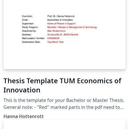
Thesis Template TUM Economics of
Innovation
This is the template for your Bachelor or Master Thesis.
General note: - "Red" marked parts in the pdf need to
be adjusted in the source code and you need to remove
Hanna Hottenrott
the \textcolor{}{} command. - Comments and
instructions in the source files refer to the changes you