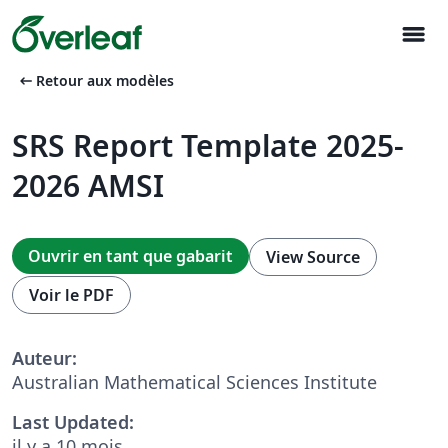
menu
arrow_left_alt
Retour aux modèles
SRS Report Template 2025-
2026 AMSI
Ouvrir en tant que gabarit
View Source
Voir le PDF
Auteur:
Australian Mathematical Sciences Institute
Last Updated:
il y a 10 mois