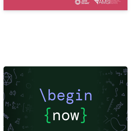
\begin
{
now
}