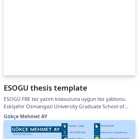
ESOGU thesis template
ESOGÜ FBE tez yazım kılavuzuna uygun tez şablonu.
Eskişehir Osmangazi University Graduate School of
Natural and Applied Sciences thesis template
Gökçe Mehmet AY