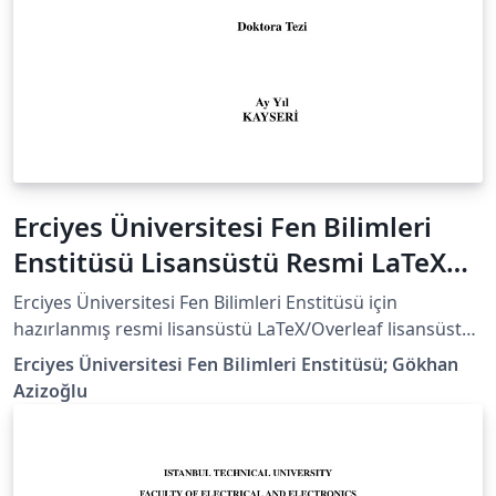
Erciyes Üniversitesi Fen Bilimleri
Enstitüsü Lisansüstü Resmi LaTeX
Tez Şablonu / Official Thesis
Erciyes Üniversitesi Fen Bilimleri Enstitüsü için
Template
hazırlanmış resmi lisansüstü LaTeX/Overleaf lisansüstü
tez şablonudur. Şablon, Fen Bilimleri Enstitüsünün resmi
Erciyes Üniversitesi Fen Bilimleri Enstitüsü; Gökhan
tez yazım kurallarına ve “Lisansüstü Tez Yazım
Azizoğlu
Kılavuzu”na uygun olarak hazırlanmıştır. Şablon, Erciyes
Üniversitesi Fen Bilimleri Enstitüsünün resmi
sayfalarında “LATEX TEZ ŞABLONU” olarak
yayımlanmıştır: Yüksek Lisans Formları: