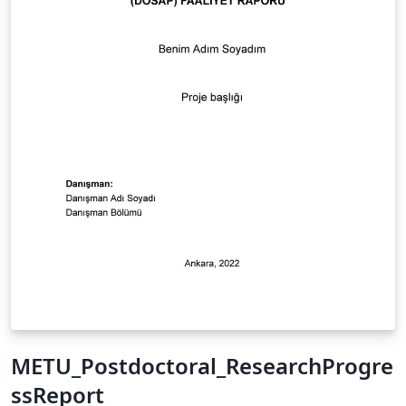
METU_Postdoctoral_ResearchProgre
ssReport