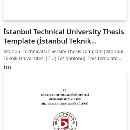
İstanbul Technical University Thesis
Template (İstanbul Teknik
Üniversitesi (İTÜ) Tez Şablonu)
İstanbul Technical University Thesis Template (İstanbul
Teknik Üniversitesi (İTÜ) Tez Şablonu). This template
exists on ITU official website
İTÜ
(https://lee.itu.edu.tr/belgeler ) as a Word file, therefore
i would like to share it as LaTeX with you to be easier
writing and modifying.