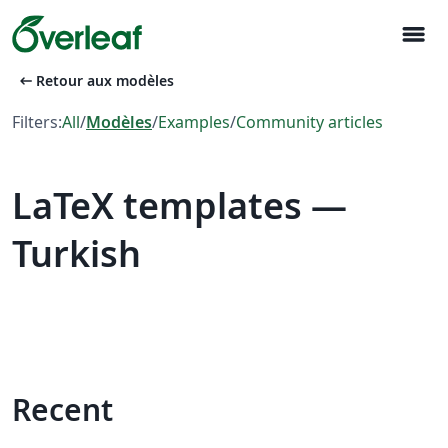
menu
arrow_left_alt
Retour aux modèles
Filters:
All
/
Modèles
/
Examples
/
Community articles
LaTeX templates —
Turkish
Recent