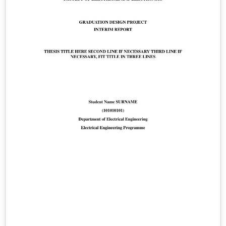
https://fbe.erciyes.edu.tr/tr/yuksek-lisans-formlari-
turkce-ingilizce Doktora Formları:
https://fbe.erciyes.edu.tr/tr/doktora-formlari-turkce-
ingilizce This is the official LaTeX/Overleaf graduate
thesis template for Erciyes University Graduate School
of Natural and Applied Sciences. It is based on the
official thesis formatting rules and the “Lisansüstü Tez
Yazım Kılavuzu” published by the institute. The template
was prepared by Gökhan Azizoğlu in accordance with
the official formatting requirements of Erciyes
University Graduate School of Natural and Applied
Sciences.