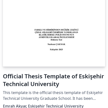
Official Thesis Template of Eskişehir
Technical University
This template is the official thesis template of Eskişehir
Technical University Graduate School. It has been
prepared in accordance with the official thesis writing
Emrah Akyar, Eskişehir Technical University