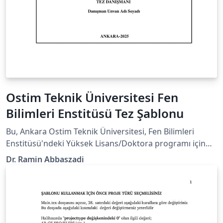
Ostim Teknik Üniversitesi Fen
Bilimleri Enstitüsü Tez Şablonu
Bu, Ankara Ostim Teknik Üniversitesi, Fen Bilimleri
Enstitüsü'ndeki Yüksek Lisans/Doktora programı için
bir tez şablonudur. Official university or department
Dr. Ramin Abbaszadi
webpage containing the guidelines:
https://fbe.ostimteknik.edu.tr/tez-yazm-sablonu