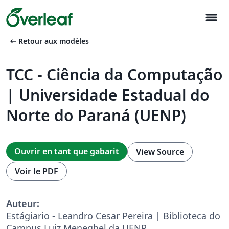
menu
arrow_left_alt
Retour aux modèles
TCC - Ciência da Computação
| Universidade Estadual do
Norte do Paraná (UENP)
Ouvrir en tant que gabarit
View Source
Voir le PDF
Auteur:
Estágiario - Leandro Cesar Pereira | Biblioteca do
Campus Luiz Meneghel da UENP