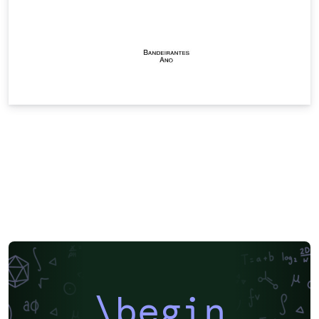
\begin