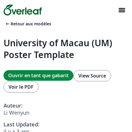
menu
arrow_left_alt
Retour aux modèles
University of Macau (UM)
Poster Template
Ouvrir en tant que gabarit
View Source
Voir le PDF
Auteur:
Li Wenyun
Last Updated:
il y a 3 ans