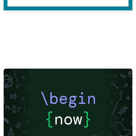
\begin
{
now
}