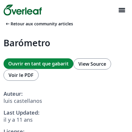
menu
arrow_left_alt
Retour aux community articles
Barómetro
Ouvrir en tant que gabarit
View Source
Voir le PDF
Auteur:
luis castellanos
Last Updated:
il y a 11 ans
License: