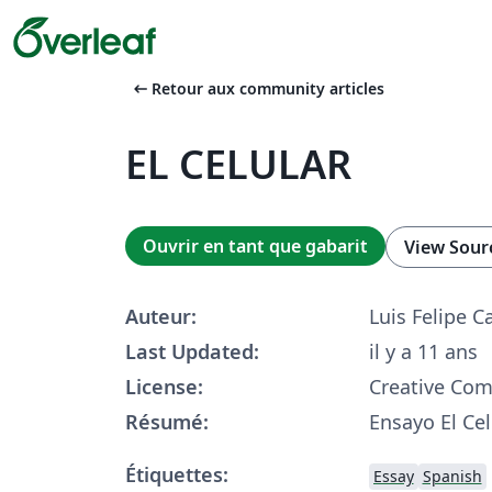
arrow_left_alt
Retour aux community articles
EL CELULAR
Ouvrir en tant que gabarit
View Sour
Auteur:
Luis Felipe C
Last Updated:
il y a 11 ans
License:
Creative Co
Résumé:
Ensayo El Cel
Étiquettes:
Essay
Spanish