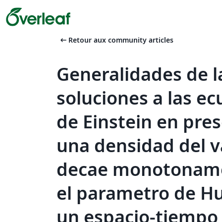
arrow_left_alt
Retour aux community articles
Generalidades de l
soluciones a las e
de Einstein en pres
una densidad del v
decae monotonam
el parametro de H
un espacio-tiempo