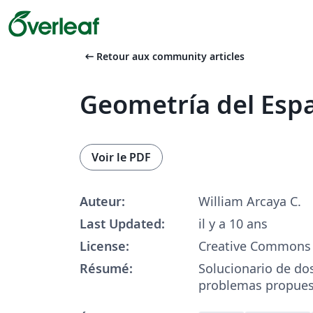
arrow_left_alt
Retour aux community articles
Geometría del Esp
Voir le PDF
Auteur:
William Arcaya C.
Last Updated:
il y a 10 ans
License:
Creative Commons 
Résumé:
Solucionario de do
problemas propue