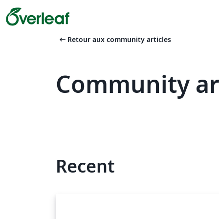
arrow_left_alt
Retour aux community articles
Community art
Recent