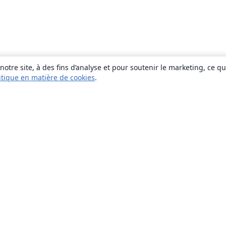
otre site, à des fins d’analyse et pour soutenir le marketing, ce q
itique en matière de cookies
.
À propos
À propos de nous
Carrières
Blog