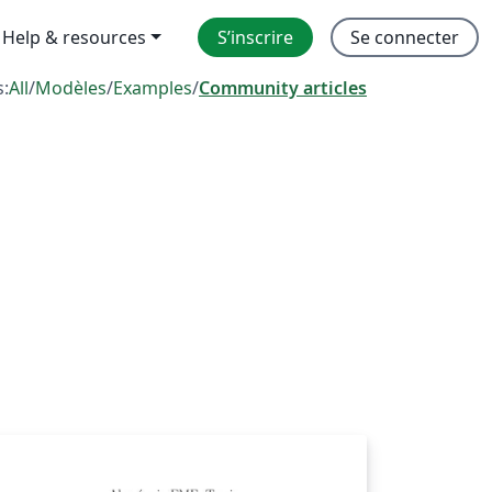
Help & resources
S’inscrire
Se connecter
s:
All
/
Modèles
/
Examples
/
Community articles