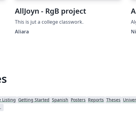
AllJoyn - RgB project
A
This is jut a college classwork.
Al
Aliara
Ni
es
 Listing
Getting Started
Spanish
Posters
Reports
Theses
Univers
earic Islands