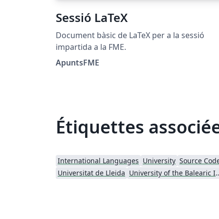
Sessió LaTeX
Document bàsic de LaTeX per a la sessió
impartida a la FME.
ApuntsFME
Étiquettes associé
International Languages
University
Source Code
Universitat de Lleida
University of the Bal