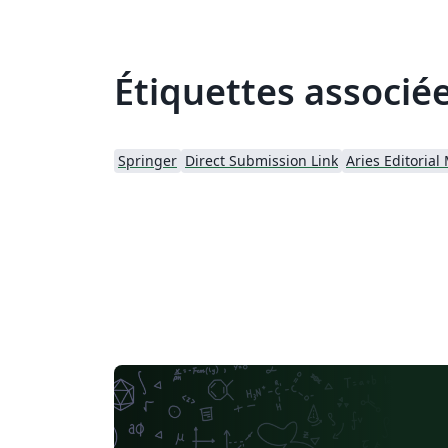
Étiquettes associé
Springer
Direct Submission Link
Aries Editoria