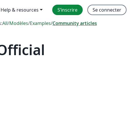
Help & resources
S’inscrire
Se connecter
s:
All
/
Modèles
/
Examples
/
Community articles
fficial