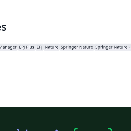
es
l Manager
EPJ Plus
EPJ
Nature
Springer Nature