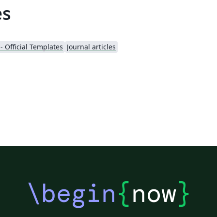
es
- Official Templates
Journal articles
\begin
{
now
}