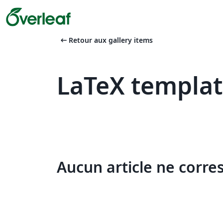
arrow_left_alt
Retour aux gallery items
LaTeX templat
Aucun article ne corre