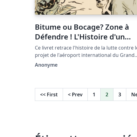
Bitume ou Bocage? Zone à
Défendre ! L'Histoire d'un
Territoire en Lutte
Ce livret retrace l'histoire de la lutte contre l
projet de l'aéroport international du Grand
Ouest, à Notre-Dame-Des-Landes à une
Anonyme
vingtaine de kilomètres au nord de Nantes,
apportant des arguments pour expliquer les
raisons d'être et les motivations du
mouvement de la résistance. Il est rédigé à
<<
First
<
Prev
1
2
3
N
l'origine pour accompagner le jeu de platea
coopératif "Zone à Défendre" .