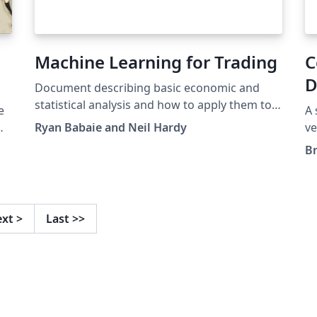
Machine Learning for Trading
C
D
Document describing basic economic and
statistical analysis and how to apply them to
e
A 
machine learning
Ryan Babaie and Neil Hardy
ve
fo
B
 en
as
us
ext
>
Last
>>
u