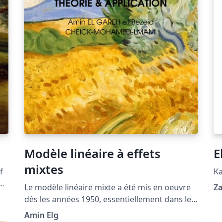
Modèle linéaire à effets
E
mixtes
Ka
s
Le modèle linéaire mixte a été mis en oeuvre
Za
dès les années 1950, essentiellement dans le
ze
domaine de la génétique animale (réf.
Amin Elg
er