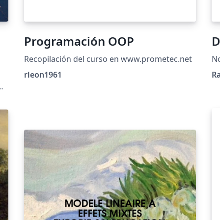
Programación OOP
D
Recopilación del curso en www.prometec.net
No
rleon1961
R
ue
px
e
CC