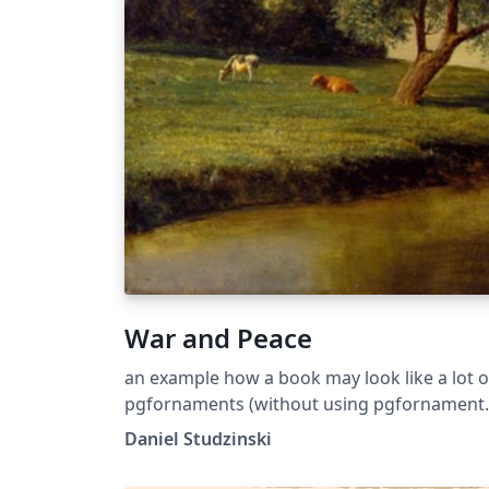
War and Peace
an example how a book may look like a lot of
pgfornaments (without using pgfornament
thanks to Dr. Lian Tze Lim from Overleaf) can
Daniel Studzinski
be compiled into "periodical aureo" page si
(almost canon conform) but with the switch