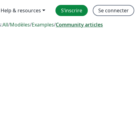
Help & resources
S’inscrire
Se connecter
s:
All
/
Modèles
/
Examples
/
Community articles