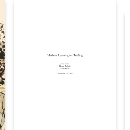
Henderson[1],[2]). Il n’a toutefois connu une
utilisation plus générale qu’au cours des
années 1990, en relation avec le
re
développement de nouvelles procédures de
io
calcul dans le cadre des logiciels statistiques.
L’utilisation du modèle linéaire mixte soulève,
g,
par rapport aux modèles classiques d’analyse
de la variance, un certain nombre de
difficultés particulières, tant en ce qui
concerne l’estimation des différents
paramètres que la réalisation des tests
d’hypothèses. Des informations peuvent être
trouvées à ce sujet dans les articles de Littell
[2002], McLean et al. [1991], et Piepho et al.
[2003], et dans les livres de Demidenko [2004],
McCulloch et Searle [2001],