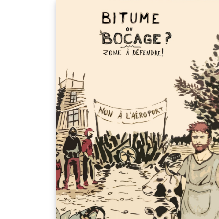
in main.tex file if you prefer a tablet or a
screen reading. the calligraphy used for
letters can be switched off for people who a
not used to read handwriting, same for aud
links (If you just want to read the book, it's
best to download the PDF for offline readin
rather than waiting for it to render
completely in the previewer on this page.)