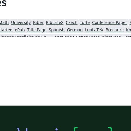
es
Math
University
Biber
BibLaTeX
Czech
Tufte
Conference Paper
Started
ePub
Title Page
Spanish
German
LuaLaTeX
Brochure
Ko
Sociedade Brasileira de Computação (SBC)
Language Science Press
diacrTech
Lec
Katholieke Universiteit Leuven (KU Leuven)
Humanities
Bahasa Indonesia
Flash Cards
Society for Scholarly Publishing (SSP) 2016
Italian
Games
University of Oslo