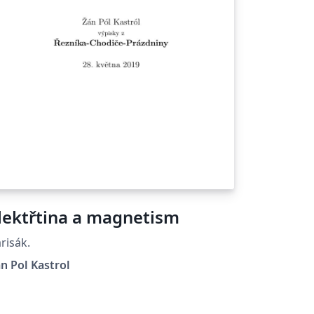
lektřtina a magnetism
risák.
n Pol Kastrol