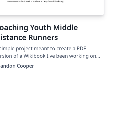
oaching Youth Middle
istance Runners
simple project meant to create a PDF
rsion of a Wikibook I've been working on
r the past few years. It's just an APA paper,
randon Cooper
 simple as it could be, but it's filled with
eful information in my field of coaching.