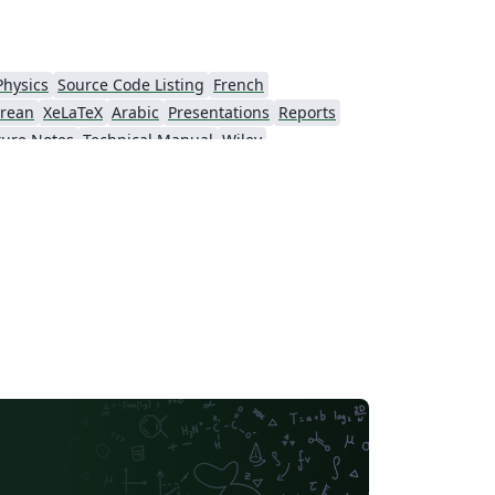
Physics
Source Code Listing
French
rean
XeLaTeX
Arabic
Presentations
Reports
ture Notes
Technical Manual
Wiley
American Psychological Association
Dictionary
National Institute of Standards and Technology
Journal articles