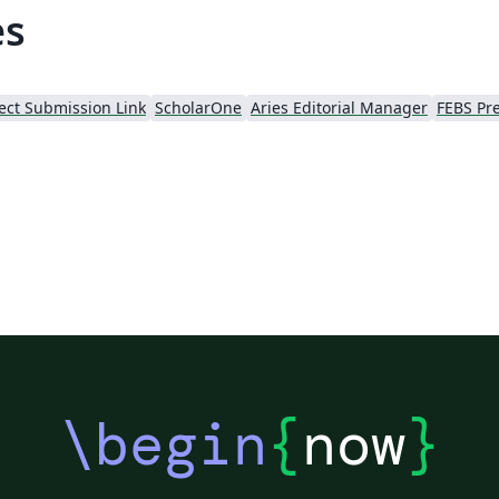
es
ect Submission Link
ScholarOne
Aries Editorial Manager
FEBS Pr
\begin
{
now
}