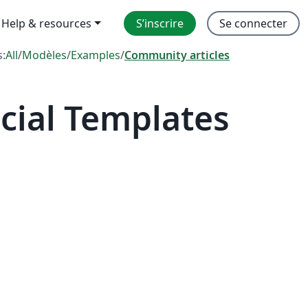
Help & resources
S’inscrire
Se connecter
s:
All
/
Modèles
/
Examples
/
Community articles
icial Templates