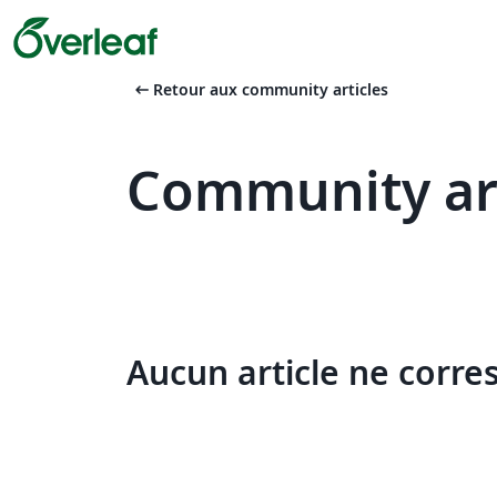
arrow_left_alt
Retour aux community articles
Community arti
Aucun article ne corre