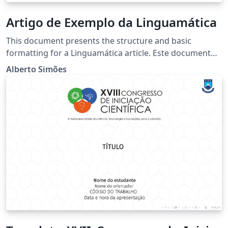
Artigo de Exemplo da Linguamática
This document presents the structure and basic
formatting for a Linguamática article. Este documento
apresenta a estrutura e formatação base para um
Alberto Simões
artigo da Linguamática