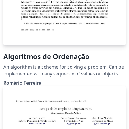
Algoritmos de Ordenação
An algorithm is a scheme for solving a problem. Can be
implemented with any sequence of values or objects
that have an infinite logic that is, anything that can
Romário Ferreira
provide a logical sequence.