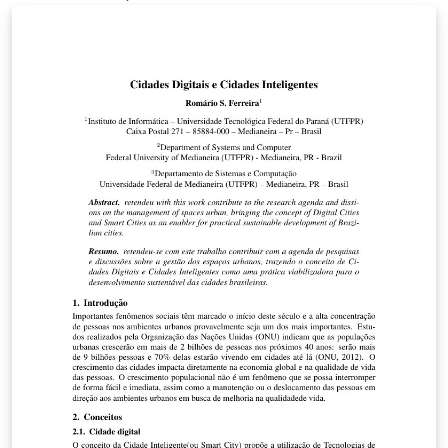
em:
http://www.astro.iag.usp.br/~reprdiscente/html/iagtese
.html