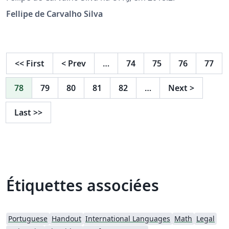
Fellipe de Carvalho Silva
<<
First
<
Prev
…
74
75
76
77
78
79
80
81
82
…
Next
>
Last
>>
Étiquettes associées
Portuguese
Handout
International Languages
Math
Legal