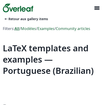
menu
arrow_left_alt
Retour aux gallery items
Filters:
All
/
Modèles
/
Examples
/
Community articles
LaTeX templates and
examples —
Portuguese (Brazilian)