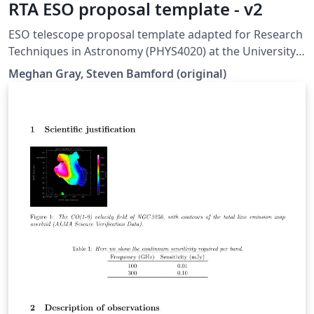
RTA ESO proposal template - v2
ESO telescope proposal template adapted for Research
Techniques in Astronomy (PHYS4020) at the University
of Nottingham. Updated for 2023/24
Meghan Gray, Steven Bamford (original)