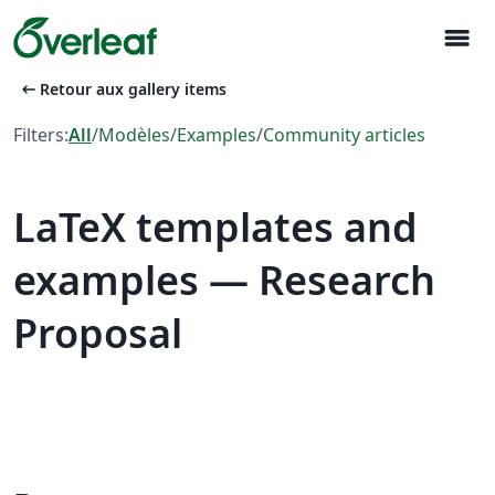
menu
arrow_left_alt
Retour aux gallery items
Filters:
All
/
Modèles
/
Examples
/
Community articles
LaTeX templates and
examples — Research
Proposal