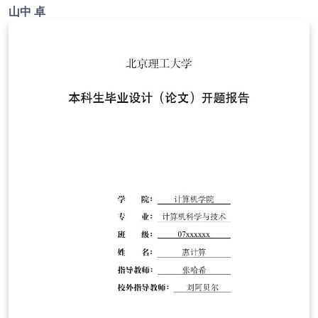
承を得てテンプレート登録しています。 詳細はこちら↓を
山中 卓
ご確認ください。 http://osksn2.hep.sci.osaka-
u.ac.jp/~taku/kakenhiLaTeX/