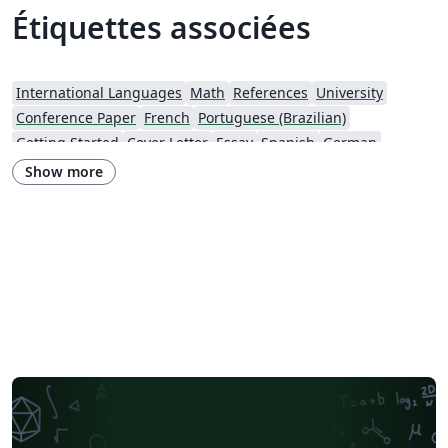
Étiquettes associées
International Languages
Math
References
University
Conference Paper
French
Portuguese (Brazilian)
Getting Started
Cover Letter
Essay
Spanish
German
Information Technology University (ITU)
Posters
CVs and résumés
Show more
Imperial College London
XeLaTeX
Grant Application
Two-column
Reykjavík University
Reports
Theses
Japanese
Vietnamese
Chinese
Uppsala University
Hebrew
Universidad Tecnológica de Bolívar
Technische Universität Berlin
National Science Foundation
Business Proposal
Astronomy & Astrophysics
abnTeX
Universidade Federal Rural de Pernambuco
Queensland University of Technology
Universidade Estadual de Feira de Santana
Turkish
Johns Hopkins
Universidad Nacional de Colombia (UNAL)
Universidade de Brasília (UnB)
Swiss Federal Institute of Technology in Zurich (ETH Zürich)
University of Nottingham
University of Iceland
Sistema Nacional de Computación de Alto Desempeño (SNCAD)
AENEAS