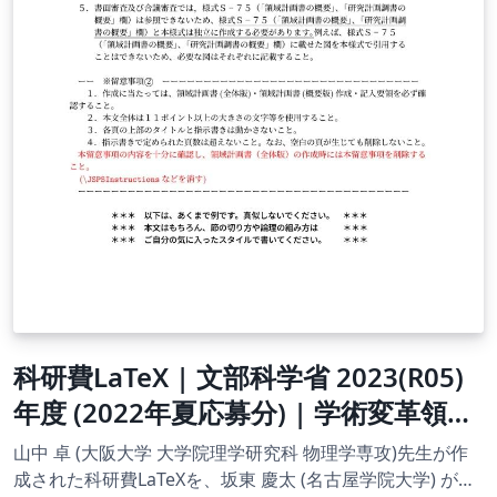
科研費LaTeX | 文部科学省 2023(R05)
年度 (2022年夏応募分) | 学術変革領域
研究 | 学術変革領域研究(B) (領域計画
山中 卓 (大阪大学 大学院理学研究科 物理学専攻)先生が作
書（全体版)) | 2022.05.23
成された科研費LaTeXを、坂東 慶太 (名古屋学院大学) が了