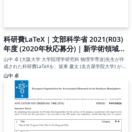
科研費LaTeX | 文部科学省 2021(R03)
年度 (2020年秋応募分) | 新学術領域研
究 | 学術変革領域研究(A) (総括班) |
山中 卓 (大阪大学 大学院理学研究科 物理学専攻)先生が作
2020.12.03
成された科研費LaTeXを、坂東 慶太 (名古屋学院大学) が了
承を得てテンプレート登録しています。 詳細はこちら↓を
山中 卓
ご確認ください。 http://osksn2.hep.sci.osaka-
u.ac.jp/~taku/kakenhiLaTeX/