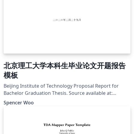
北京理工大学本科生毕业论文开题报告
模板
Beijing Institute of Technology Proposal Report for
Bachelor Graduation Thesis. Source available at:
https://github.com/spencerwooo/BIThesis
Spencer Woo