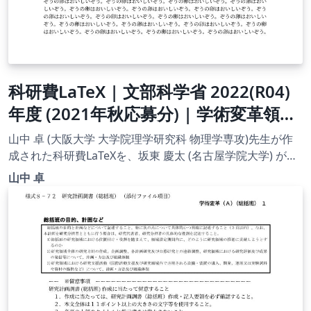
科研費LaTeX | 文部科学省 2022(R04)
年度 (2021年秋応募分) | 学術変革領域
研究(A) (公募研究) | 2021.11.24
山中 卓 (大阪大学 大学院理学研究科 物理学専攻)先生が作
成された科研費LaTeXを、坂東 慶太 (名古屋学院大学) が了
承を得てテンプレート登録しています。 詳細はこちら↓を
山中 卓
ご確認ください。 http://osksn2.hep.sci.osaka-
u.ac.jp/~taku/kakenhiLaTeX/