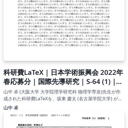
科研費LaTeX | 日本学術振興会 2022年
春応募分 | 国際先導研究 | S-64 (1) |
2022.03.23
山中 卓 (大阪大学 大学院理学研究科 物理学専攻)先生が作
成された科研費LaTeXを、坂東 慶太 (名古屋学院大学) が了
承を得てテンプレート登録しています。 詳細はこちら↓を
山中 卓
ご確認ください。 http://osksn2.hep.sci.osaka-
u.ac.jp/~taku/kakenhiLaTeX/