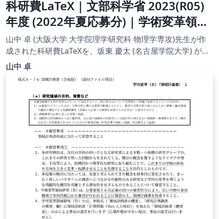
科研費LaTeX | 文部科学省 2023(R05)
年度 (2022年夏応募分) | 学術変革領域
研究 | 学術変革領域研究(A) (総括班) |
山中 卓 (大阪大学 大学院理学研究科 物理学専攻)先生が作
2022.05.23
成された科研費LaTeXを、坂東 慶太 (名古屋学院大学) が了
承を得てテンプレート登録しています。 詳細はこちら↓を
山中 卓
ご確認ください。 http://osksn2.hep.sci.osaka-
u.ac.jp/~taku/kakenhiLaTeX/