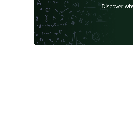
Universidad Autónoma de Zacatecas
Discover why
Instituto Tecnológico de Morelia
Universidad de Buenos Aires
Pontificia Universida Javeriana
UC3M
Universidad Nacional de Moquegua
Journal articles
Bib