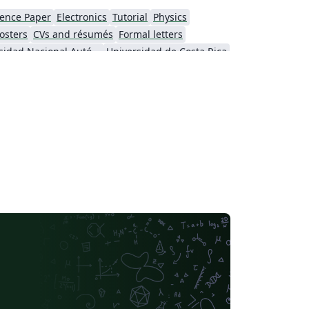
ence Paper
Electronics
Tutorial
Physics
osters
CVs and résumés
Formal letters
Universidad Nacional Autónoma de México
Universidad de Costa Rica
se
Thai
Catalan
Universidad Autónoma de Occidente
Universidad Tecnológica de Bolívar
Universidad de Santiago de Chile
Universidad Autónoma de Yucatán
Humanities
Universidad Católica San Pablo
Universidad Nacional de Colombia (UNAL)
 San Mateo
Universidad La Salle (Mexico)
CECyTE
Universidad Autónoma de Nuevo León
ra
Universidade da Coruña (UDC)
iversidad de Cádiz
Universidad Industrial de Santander (UIS)
Universidad de Tarapaca
Minimal
Tecnológico Autónomo de México
Universidad Católica de la Santísima Concepción
versity of the Balearic Islands
Universidad de Alicante
iversidad del Valle
Universidad Autónoma de Ciudad Juárez
Universitat Politècnica de València
al de la Rioja
Universidad Nacional De San Cristóbal de Huamanga