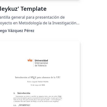
leykuz' Template
antilla general para presentación de
oyecto en Metodología de la Investigación y
oyecto de Ingeniería, pensado para la
iego Vázquez Pérez
SIME Culhuacán.