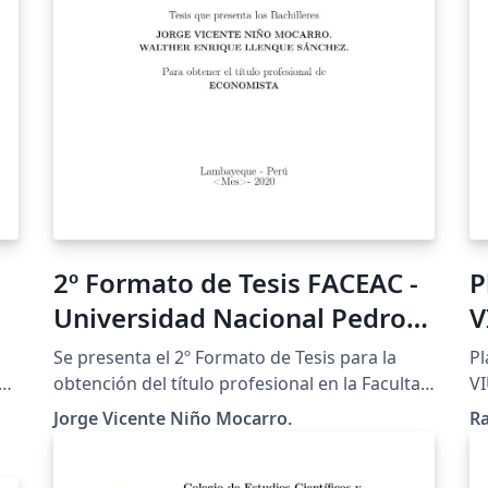
2º Formato de Tesis FACEAC -
P
Universidad Nacional Pedro
V
Ruiz Gallo (Perú)
Se presenta el 2º Formato de Tesis para la
Pl
obtención del título profesional en la Facultad
VI
de Ciencias Económicas, Administrativas y
Jorge Vicente Niño Mocarro.
Ra
Contables (FACEAC) - Universidad Nacional
Pedro Ruiz Gallo (Perú). Espero que resulte
del agrado de la comunidad universitaria y el