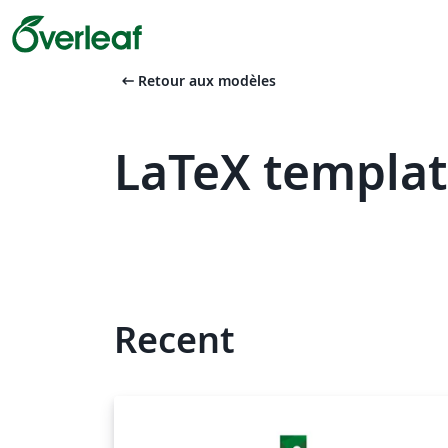
arrow_left_alt
Retour aux modèles
LaTeX templat
Recent