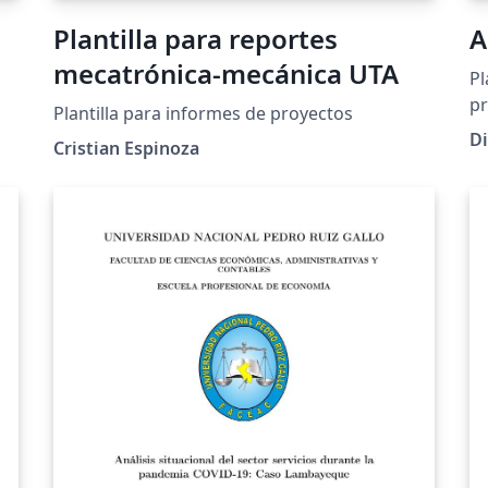
Plantilla para reportes
A
mecatrónica-mecánica UTA
Pl
pr
Plantilla para informes de proyectos
Pr
D
Cristian Espinoza
E