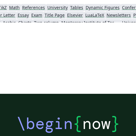
TikZ
Math
References
University
Tables
Dynamic Figures
Confer
r Letter
Essay
Exam
Title Page
Elsevier
LuaLaTeX
Newsletters
P
X
Arabic
Charts
Two-column
Monterrey Institute of Technology and Higher Education
IEEE Community Templates and Examples
Chemistry
Vietnamese
Hindi
Chine
Pontificia Universidad Católica de Chile
Meeting Minutes
Russian
Research Proposal
hnical Manual
Cheat sheet
Revista Iberoamericana de Automática e Informática Industrial
Tecnológico Nacional de México
American Psychological Association
va
Universidad Tecnológica Nacional
Modern Language Association (MLA)
IES
Sistema Nacional de Computación de Alto Desempeño (SNCAD)
Escuela Politécnica Nacional
Universidad Central
Universidad Autónoma de Chile
Universidad Politécnica de Puebla
Universidad de Guadalaja
ba
Universidad Simón Bolívar
Universidad de Oviedo
UPV/EHU
Un
Universidad Cooperativa de Colombia
Universidad de Ingeniería y Tecnología
Teaching Plan & Syllabus
Universidad del Valle de Guatemala
Instituto Tecnológico de Tuxtla Gutiérrez
Instituto 
Pontifícia Universidade Católica do Rio de Janeiro
Universidad Complutense de Madrid
Uni
rcia
Escola Tècnica Superior d’Enginyeria Industrial de Barcelona
Institución Universitaria Antonio José Camacho
Un
\begin
{
now
}
Universidad Distrital Francisco José de Caldas
University of Cuenca
Universidad de las Fuerzas Armadas ESPE
Universidad Tecnológica de Pereira
Universidad de Concepción
Universidad Internacion